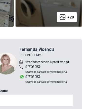
+20
Fernanda Vicência
PREDIMED PRIME
fernanda.vicencia@predimed.pt
917103053
Chamada para a rede móvel nacional
917103053
Chamada para a rede móvel nacional
Nome