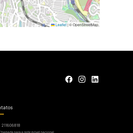
Leaflet
|
© OpenStreetMap
tatos
211606818
Chamada para a rede móvel nacional