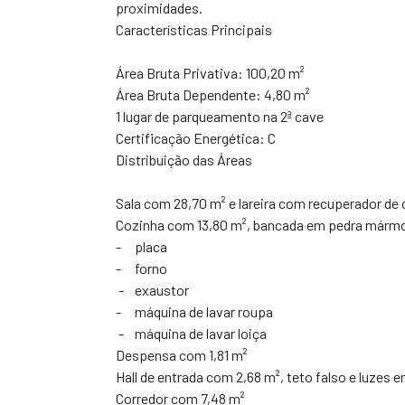
proximidades.
Características Principais
Área Bruta Privativa: 100,20 m²
Área Bruta Dependente: 4,80 m²
1 lugar de parqueamento na 2ª cave
Certificação Energética: C
Distribuição das Áreas
Sala com 28,70 m² e lareira com recuperador de 
Cozinha com 13,80 m², bancada em pedra márm
- placa
- forno
- exaustor
- máquina de lavar roupa
- máquina de lavar loiça
Despensa com 1,81 m²
Hall de entrada com 2,68 m², teto falso e luzes 
Corredor com 7,48 m²