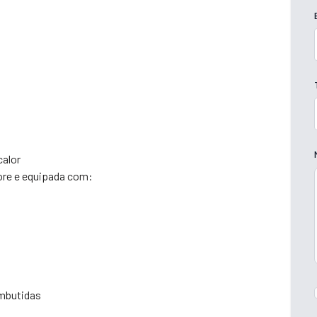
calor
ore e equipada com:
embutidas