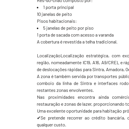
Rés-do-chão composto por:
1 porta principal
10 janelas de peito
Pisos habitacionais:
5 janelas de peito por piso
1 porta de sacada com acesso a varanda
A cobertura é revestida a telha tradicional.
LocalizaçãoLocalização estratégica, com exc
região, nomeadamente IC19, A16, A9/CREL e rápi
de deslocações rápidas para Sintra, Amadora, Oe
A zona é também servida por transportes públic
comboio da linha de Sintra e interfaces rodo
restantes zonas envolventes.
Nas proximidades encontra ainda comércio
restauração e zonas de lazer, proporcionando to
Uma excelente oportunidade para habitação pró
✔Se pretende recorrer ao crédito bancária,
qualquer custo.