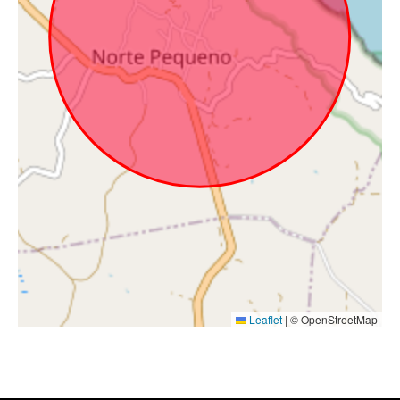
Leaflet
|
© OpenStreetMap