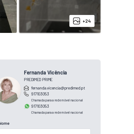
+24
Fernanda Vicência
PREDIMED PRIME
fernanda.vicencia@predimed.pt
917103053
Chamada para a rede móvel nacional
917103053
Chamada para a rede móvel nacional
Nome