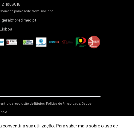
211606818
Chamada para a rede móvel nacional
geral@predimed.pt
Lisboa
entro de resolução de litígios.
Política de Privacidade.
Dados
úncia
 consentir a sua utilização. Para saber mais sobre o uso de