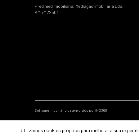
Predimed Imobiliária, Mediação Imobiliária Lda.
AMI nº 22503
Software imobiliário desenvolvido por IMO360
Utilizamos cookies próprios para melhorar a sua experiên