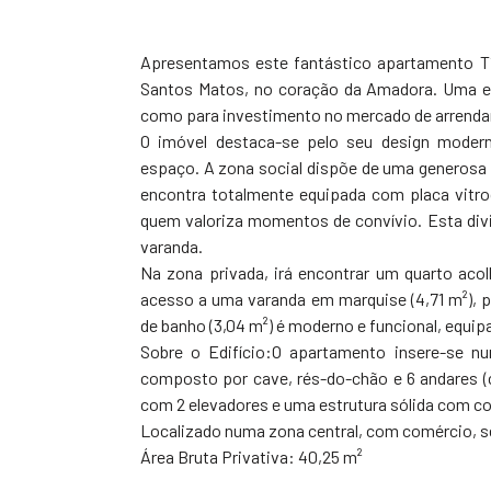
Apresentamos este fantástico apartamento T1
Santos Matos, no coração da Amadora. Uma ex
como para investimento no mercado de arrend
O imóvel destaca-se pelo seu design moder
espaço. A zona social dispõe de uma generosa 
encontra totalmente equipada com placa vitroc
quem valoriza momentos de convívio. Esta div
varanda.
Na zona privada, irá encontrar um quarto aco
acesso a uma varanda em marquise (4,71 m²), pe
de banho (3,04 m²) é moderno e funcional, equi
Sobre o Edifício:O apartamento insere-se 
composto por cave, rés-do-chão e 6 andares (c
com 2 elevadores e uma estrutura sólida com co
Localizado numa zona central, com comércio, se
Área Bruta Privativa: 40,25 m²