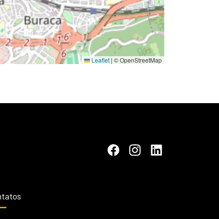
Leaflet
|
© OpenStreetMap
tatos