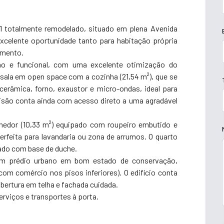
 totalmente remodelado, situado em plena Avenida
celente oportunidade tanto para habitação própria
amento.
no e funcional, com uma excelente otimização do
sala em open space com a cozinha (21,54 m²), que se
erâmica, forno, exaustor e micro-ondas, ideal para
isão conta ainda com acesso direto a uma agradável
lhedor (10,33 m²) equipado com roupeiro embutido e
rfeita para lavandaria ou zona de arrumos. O quarto
pado com base de duche.
num prédio urbano em bom estado de conservação,
om comércio nos pisos inferiores). O edifício conta
bertura em telha e fachada cuidada.
rviços e transportes à porta.