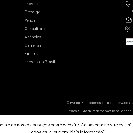
Imóveis
Prestige
Vender
Consultores
Agências
Carreiras
Empresa
Imóveis do Brasil
© PREDIMED. Todos os direitos reservados.
C
Pessoais
Livro de reclamações
Canal de den
cia e os nossos serviços neste website. Ao navegar no site estará a
cookies, clique em “Mais informação”.