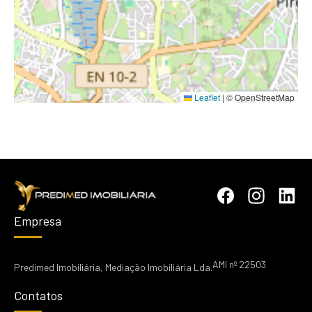
Leaflet
|
© OpenStreetMap
Empresa
AMI nº 22503
Predimed Imobiliária, Mediação Imobiliária Lda.
Contatos