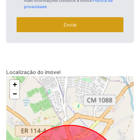
mais informações consulte a nossa
Política de
privacidade
Enviar
Localização do imóvel
+
−