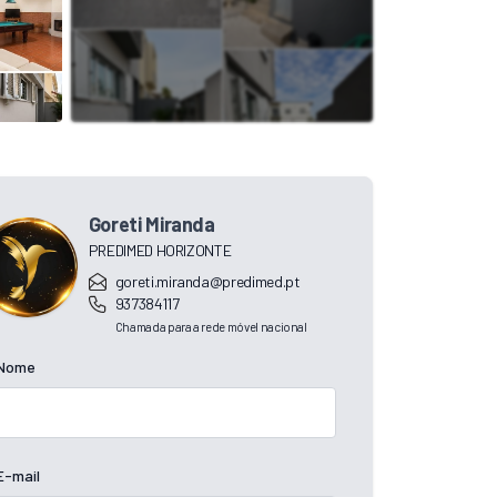
Goreti Miranda
PREDIMED HORIZONTE
goreti.miranda@predimed.pt
937384117
Chamada para a rede móvel nacional
Nome
E-mail