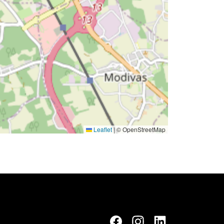
Leaflet
|
© OpenStreetMap