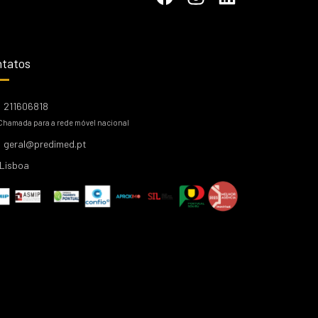
tatos
211606818
Chamada para a rede móvel nacional
geral@predimed.pt
Lisboa