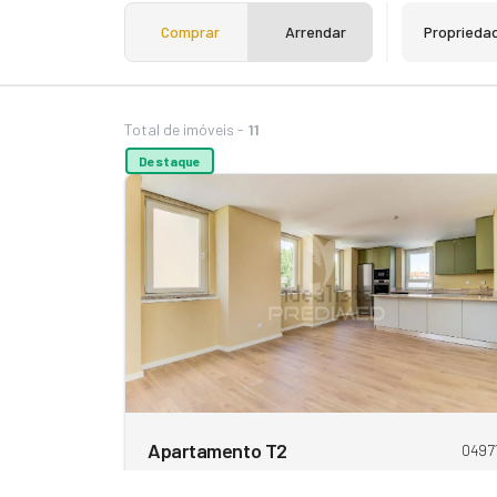
Comprar
Arrendar
Proprieda
Total de imóveis -
11
Destaque
Apartamento T2
0497
360 000 €