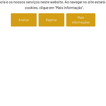
cia e os nossos serviços neste website. Ao navegar no site estará a
cookies, clique em “Mais informação”.
1
1
47,00 m²
Mais
Aceitar
Rejeitar
informações
Reservado
Ve
Moradia T2
94
050256
Fernão Ferro