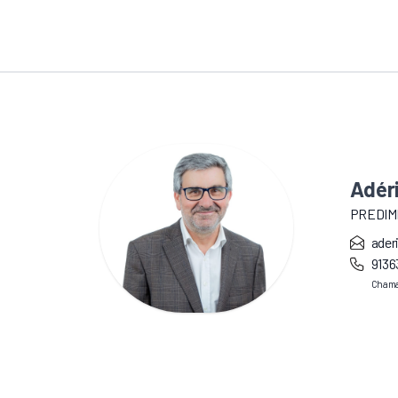
Adér
PREDIM
ader
9136
Chama