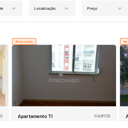
de
Localização
Preço
Reservado
Re
Apartamento T1
13
RAOIM139
Massamá E Monte Abraão