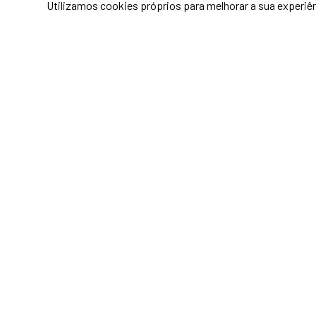
Utilizamos cookies próprios para melhorar a sua experiên
Massamá E Monte Abraão
2
3
142,00 m²
Reservado
Apartamento T3
0479
Massamá E Monte Abraão