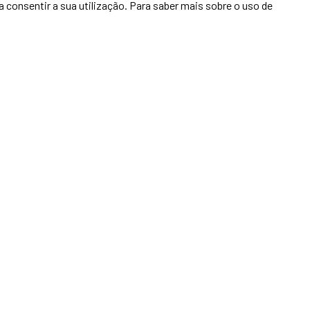
 consentir a sua utilização. Para saber mais sobre o uso de
2
1
91,00 m²
ndido
Apartamento T1
047871
Agualva E Mira-Sintra