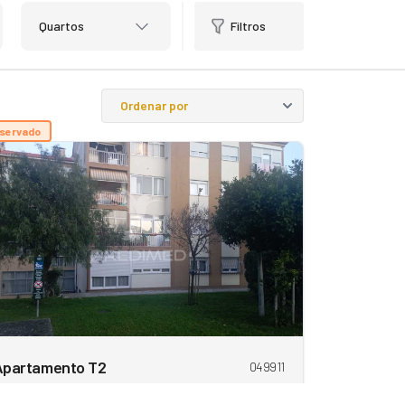
Quartos
Filtros
servado
Apartamento T2
049911
Carcavelos E Parede