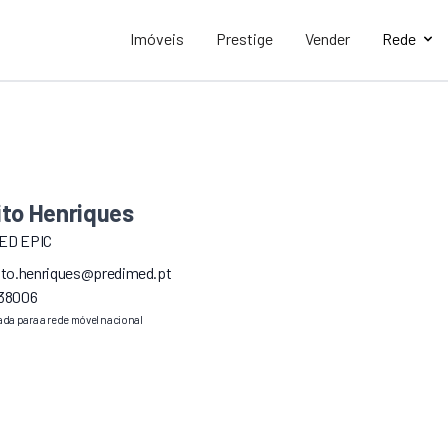
Imóveis
Prestige
Vender
Rede
ito Henriques
ED EPIC
ito.henriques@predimed.pt
38006
da para a rede móvel nacional