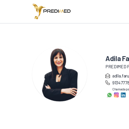
Adila F
PREDIMED 
adila.fa
9134777
Chamada par