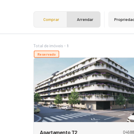
Comprar
Arrendar
Proprieda
Total de imóveis -
1
Reservado
Apartamento T2
0468