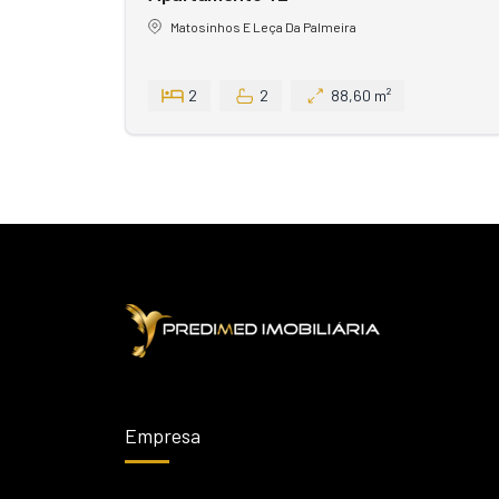
Matosinhos E Leça Da Palmeira
2
2
88,60 m²
Empresa