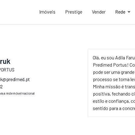
Imóveis
Prestige
Vender
Rede
Olá, eu sou Adila Far
aruk
Predimed Portus! Com
PORTUS
pode ser uma grande
ruk@predimed.pt
processo se torna le
82
Minha missão é tran
positiva, fechando c
a a rede móvel nacional
estilo e confiança,
sentido para a concre