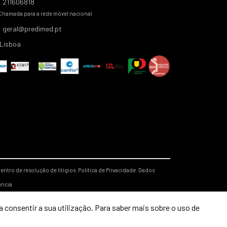
211606818
Chamada para a rede móvel nacional
geral@predimed.pt
Lisboa
entro de resolução de litígios.
Política de Privacidade.
Dados
úncia
 consentir a sua utilização. Para saber mais sobre o uso de