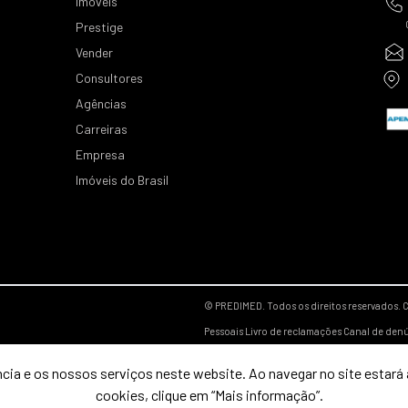
Imóveis
Prestige
Vender
Consultores
Agências
Carreiras
Empresa
Imóveis do Brasil
© PREDIMED. Todos os direitos reservados.
C
Pessoais
Livro de reclamações
Canal de den
cia e os nossos serviços neste website. Ao navegar no site estará a
cookies, clique em “Mais informação”.