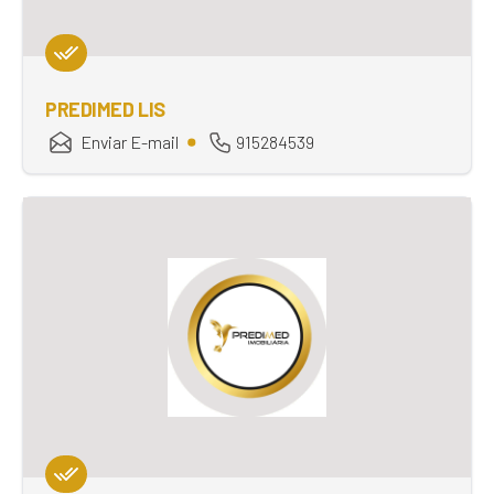
PREDIMED LIS
Enviar E-mail
915284539