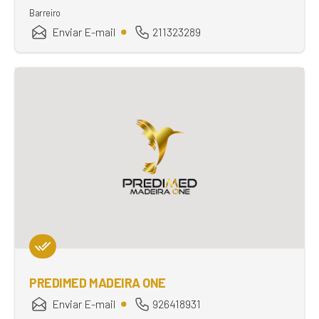
Barreiro
Enviar E-mail
211323289
PREDIMED MADEIRA ONE
Enviar E-mail
926418931