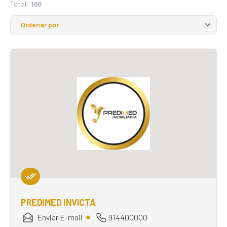
Total:
100
PREDIMED INVICTA
Enviar E-mail
914400000