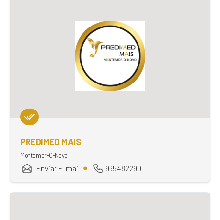
PREDIMED MAIS
Montemor-O-Novo
Enviar E-mail
965482290