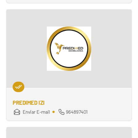
PREDIMED IZI
Enviar E-mail
964897401