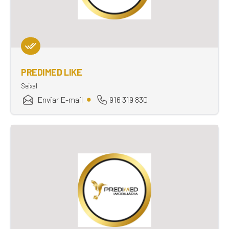
PREDIMED LIKE
Seixal
Enviar E-mail
916 319 830