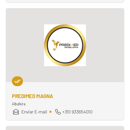
PREDIMED MAGNA
Albufeira
Enviar E-mail
+351 933654010