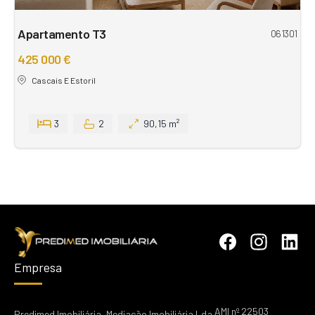
Apartamento T3
061301
425 000 €
Cascais E Estoril
3
2
90,15 m²
Empresa
AMI nº 22503
Predimed Imobiliária, Mediação Imobiliária Lda.