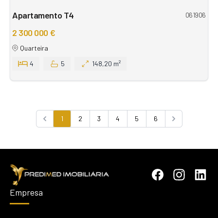
Apartamento T4
061906
2 300 000 €
Quarteira
4
5
148,20 m²
1
2
3
4
5
6
Previous
Next
Empresa