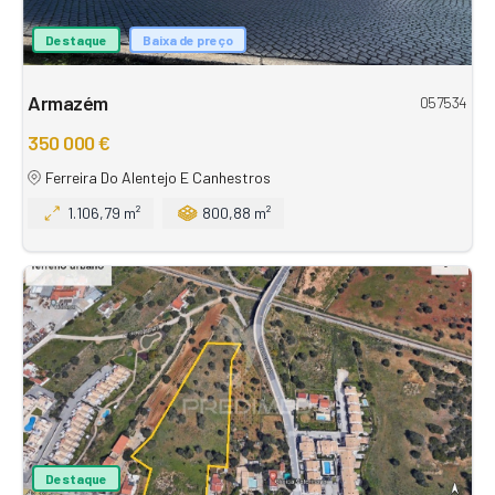
Destaque
Baixa de preço
Armazém
057534
350 000 €
Ferreira Do Alentejo E Canhestros
1.106,79 m²
800,88 m²
Destaque