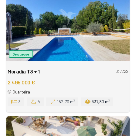
Destaque
Moradia T3 + 1
037222
2 495 000 €
Quarteira
3
4
152,70 m²
537,80 m²