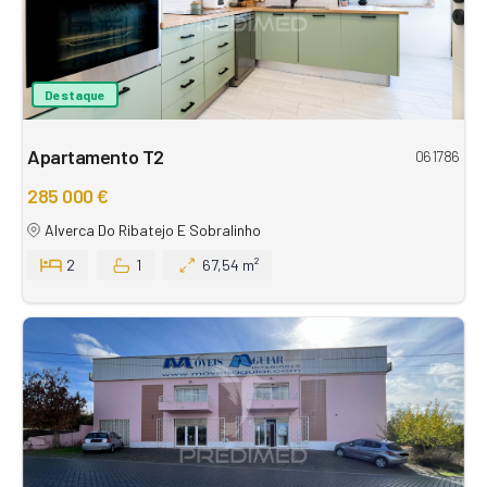
Destaque
Apartamento T2
061786
285 000 €
Alverca Do Ribatejo E Sobralinho
2
1
67,54 m²