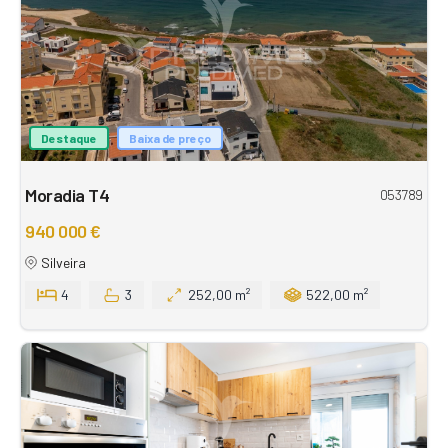
Destaque
Baixa de preço
Moradia T4
053789
940 000 €
Silveira
4
3
252,00 m²
522,00 m²