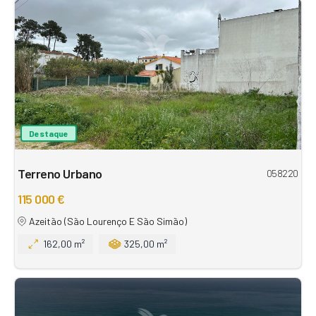
Destaque
Terreno Urbano
058220
115 000 €
Azeitão (São Lourenço E São Simão)
162,00 m²
325,00 m²