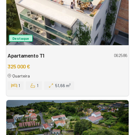
Destaque
Apartamento T1
062586
325 000 €
Quarteira
1
1
51,66 m²