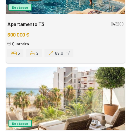
Destaque
Apartamento T3
043200
600 000 €
Quarteira
3
2
89,01 m²
Destaque