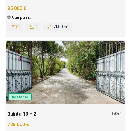
95 000 €
Campanhã
1
1
71,00 m²
Destaque
Quinta T3 + 2
060465
729 000 €