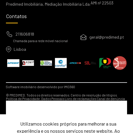
AMI nº 22503
Predimed Imobiliária, Mediação Imobiliária Lda.
Contatos
211606818
geral@predimed.pt
Chamada para a rede móvel nacional
Lisboa
Software imobiliário desenvolvido por IMO360
© PREDIMED. Todos os direitos reservados.
Centro de resolução de litígios.
Política de Privacidade.
Dados Pessoais
Livro de reclamações
Canal de denúncia
Utilizamos cookies próprios para melhorar a sua
experiência e os nossos serviços neste website. Ao