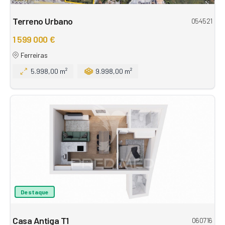
Terreno Urbano
054521
1 599 000 €
Ferreiras
5.998,00 m²
9.998,00 m²
Destaque
Casa Antiga T1
060716