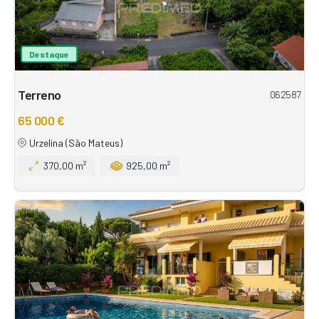
Destaque
Terreno
062587
65 000 €
Urzelina (São Mateus)
370,00 m²
925,00 m²