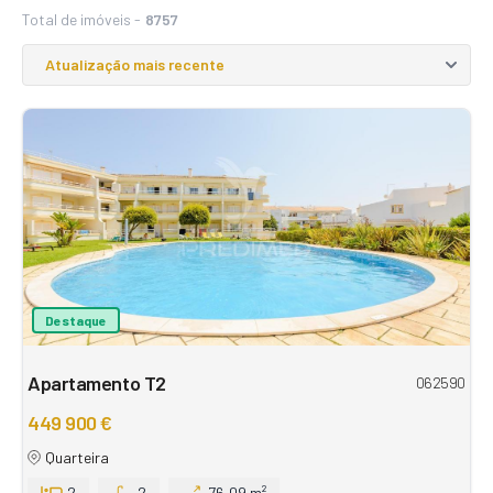
Total de imóveis -
8757
Destaque
Apartamento T2
062590
449 900 €
Quarteira
2
2
76,09 m²