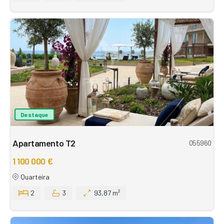
Destaque
Apartamento T2
055960
1 100 000 €
Quarteira
2
3
93,87 m²