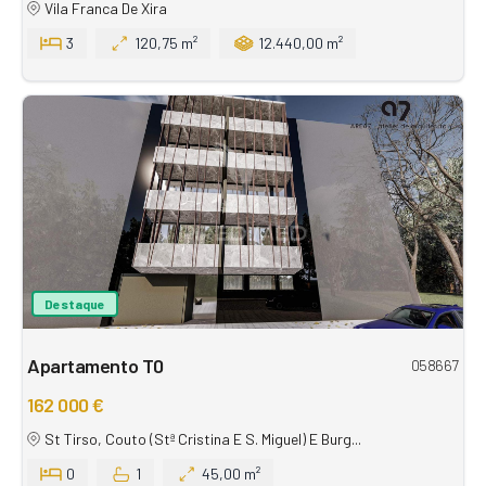
Vila Franca De Xira
3
120,75 m²
12.440,00 m²
Destaque
Apartamento T0
058667
162 000 €
St Tirso, Couto (Stª Cristina E S. Miguel) E Burg...
0
1
45,00 m²