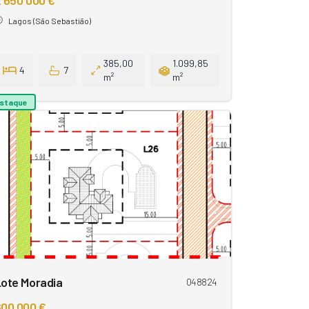
 650 000 €
Lagos (São Sebastião)
385,00
1.099,85
4
7
m²
m²
staque
ote Moradia
048824
00 000 €