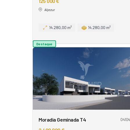
125 000 €
Aljezur
14.280,00 m²
14.280,00 m²
Destaque
Moradia Geminada T4
0410