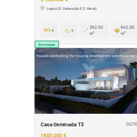
Lagos (S. Sebastião E S. Maria)
262,50
642,00
4
4
m²
m²
Destaque
Casa Geminada T3
0527
1 600 000 €