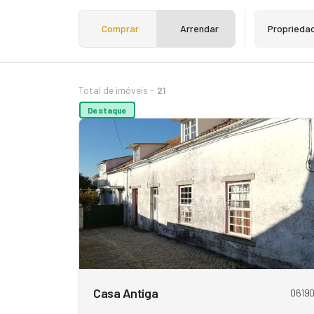
Comprar
Arrendar
Proprieda
Total de imóveis -
21
Destaque
Casa Antiga
0619