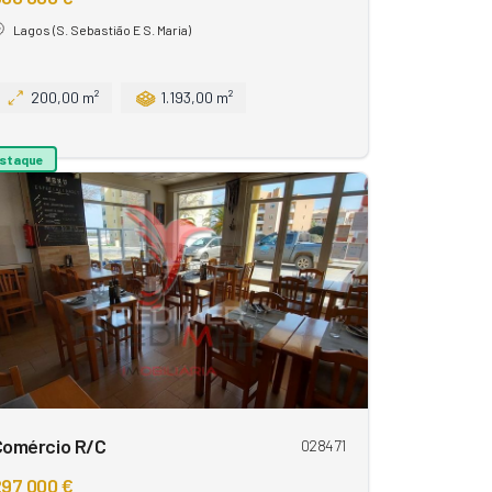
Lagos (S. Sebastião E S. Maria)
200,00 m²
1.193,00 m²
staque
Comércio R/C
028471
97 000 €