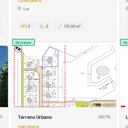
1 250 000 €
2
Luz
3
3
170,00 m²
Destaque
De
Terreno Urbano
L
45
052715
700 000 €
6