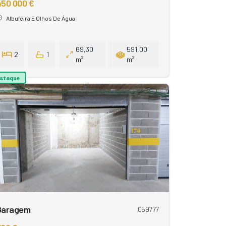
450 000 €
Albufeira E Olhos De Água
69,30
591,00
2
1
m²
m²
staque
Garagem
059777