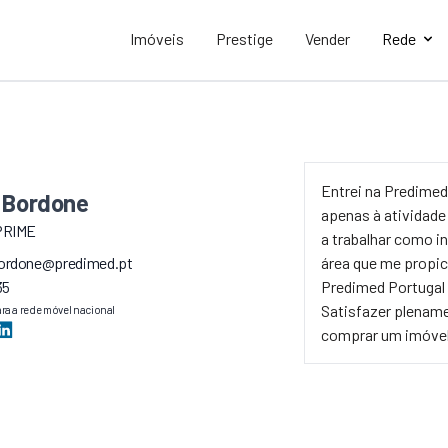
Imóveis
Prestige
Vender
Rede
Entrei na Predimed
 Bordone
apenas à atividade
PRIME
a trabalhar como i
bordone@predimed.pt
área que me propic
35
Predimed Portugal
Satisfazer plenam
a a rede móvel nacional
comprar um imóvel 