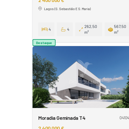
2 400 000 €
Lagos (S. Sebastião E S. Maria)
262,50
567,50
4
4
m²
m²
Destaque
Moradia Geminada T4
0410
2 400 000 €