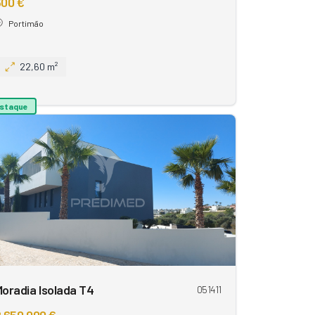
300 €
Portimão
22,60 m²
staque
oradia Isolada T4
051411