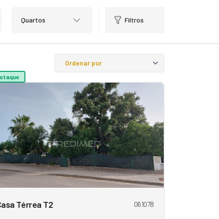
Quartos
Filtros
staque
asa Térrea T2
061078