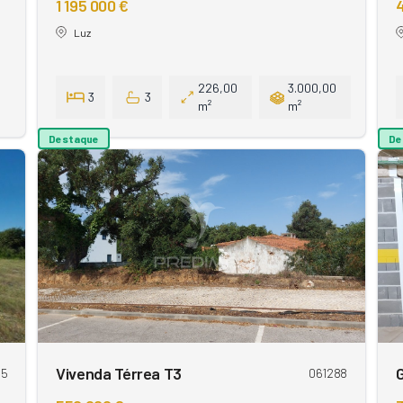
1 195 000 €
Luz
226,00
3.000,00
3
3
m²
m²
Destaque
De
Vivenda Térrea T3
95
061288