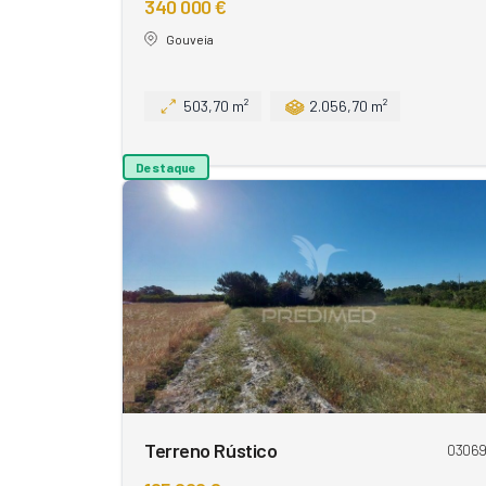
340 000 €
Gouveia
503,70 m²
2.056,70 m²
Destaque
Terreno Rústico
0306