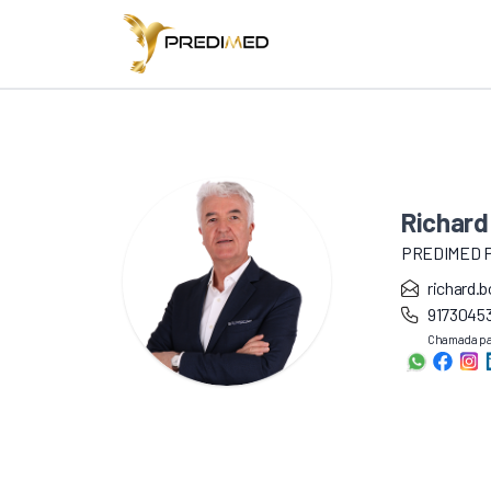
Richard
PREDIMED 
richard.
9173045
Chamada par