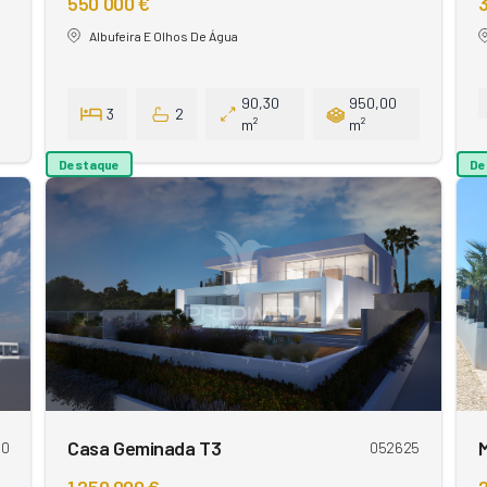
550 000 €
Albufeira E Olhos De Água
90,30
950,00
3
2
m²
m²
Destaque
De
Casa Geminada T3
M
40
052625