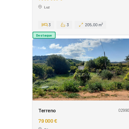
Luz
3
3
205,00 m²
Destaque
Terreno
0299
79 000 €