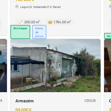
Lagos (S. Sebastião E S. Maria)
200,00 m²
1.764,00 m²
Destaque
Baixa
de
preço
De
Armazém
08
035628
59 000 €
2