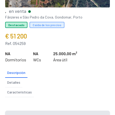
en venta
,
Fânzeres e São Pedro da Cova, Gondomar, Porto
Destacado
Caída de los precios
€ 51 200
Ref. 054259
NA
NA
25.000,00 m²
Dormitorios
WCs
Área útil
Descripción
Detalles
Características