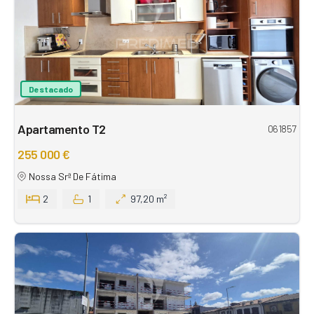
Destacado
Apartamento T2
061857
255 000 €
Nossa Srª De Fátima
2
1
97,20 m²