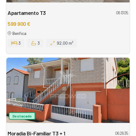
Apartamento T3
061305
599 900 €
Benfica
3
3
92,00 m²
Destacado
Moradia Bi-Familiar T3 + 1
062635