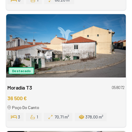
Destacado
Moradia T3
058072
36 500 €
Poço Do Canto
3
1
70,71 m²
378,00 m²