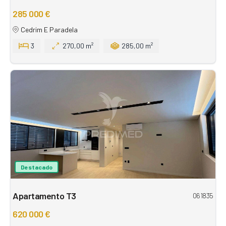
285 000 €
Cedrim E Paradela
3
270,00 m²
285,00 m²
Destacado
Apartamento T3
061835
620 000 €