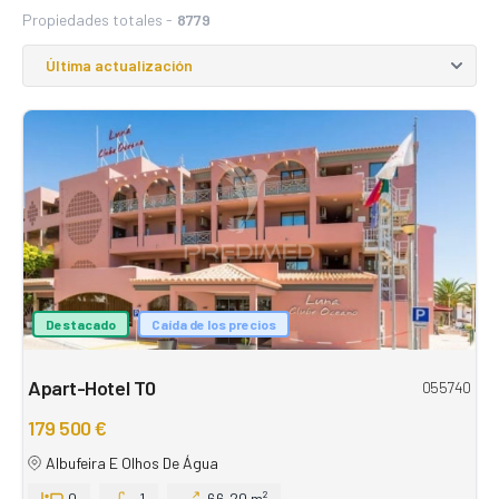
Propiedades totales -
8779
Destacado
Caída de los precios
Apart-Hotel T0
055740
179 500 €
Albufeira E Olhos De Água
0
1
66,20 m²