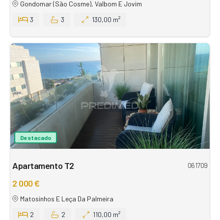
Gondomar (São Cosme), Valbom E Jovim
3
3
130,00 m²
Destacado
Apartamento T2
061709
2 000 €
Matosinhos E Leça Da Palmeira
2
2
110,00 m²