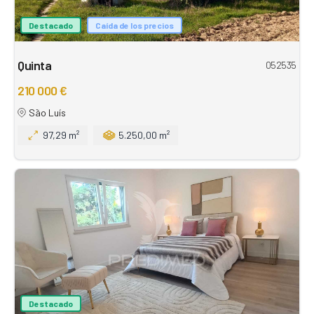
Destacado
Caída de los precios
Quinta
052535
210 000 €
São Luís
97,29 m²
5.250,00 m²
Destacado