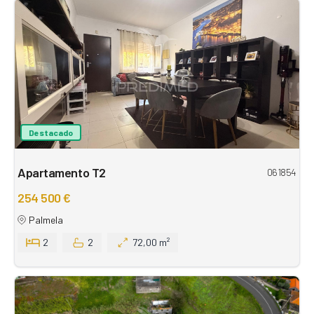
Destacado
Apartamento T2
061854
254 500 €
Palmela
2
2
72,00 m²