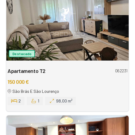
Destacado
Apartamento T2
062231
150 000 €
São Brás E São Lourenço
2
1
98,00 m²