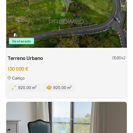
Destacado
Terreno Urbano
058042
130 000 €
Caniço
920,00 m²
920,00 m²