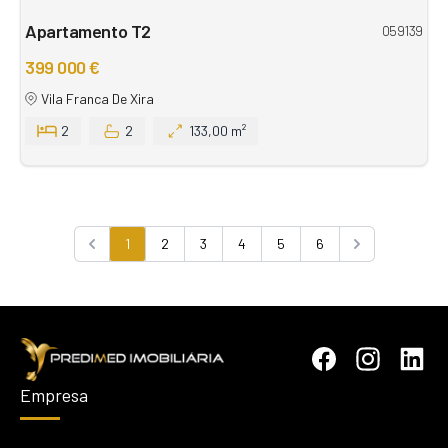
Apartamento T2
059139
399 000 €
Vila Franca De Xira
2
2
133,00 m²
1
2
3
4
5
6
Previous
Next
Empresa