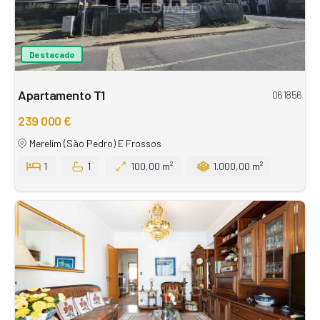
Destacado
Apartamento T1
061856
239 000 €
Merelim (São Pedro) E Frossos
1
1
100,00 m²
1.000,00 m²