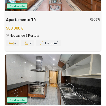
Destacado
Apartamento T4
062615
560 000 €
Moscavide E Portela
4
2
113,60 m²
Destacado