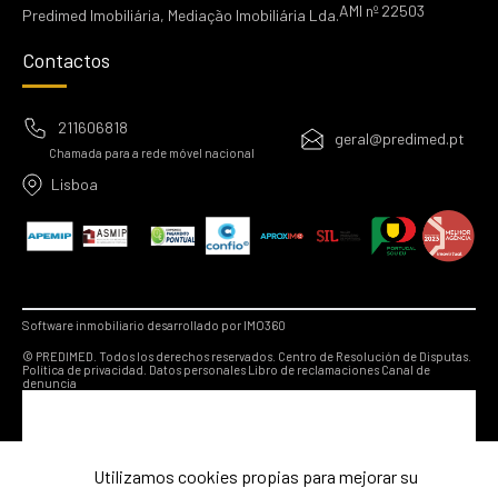
AMI nº 22503
Predimed Imobiliária, Mediação Imobiliária Lda.
Contactos
211606818
geral@predimed.pt
Chamada para a rede móvel nacional
Lisboa
Software inmobiliario desarrollado por IMO360
© PREDIMED. Todos los derechos reservados.
Centro de Resolución de Disputas.
Política de privacidad.
Datos personales
Libro de reclamaciones
Canal de
denuncia
Utilizamos cookies propias para mejorar su