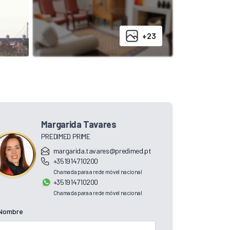
+23
Margarida Tavares
PREDIMED PRIME
margarida.tavares@predimed.pt
+351914710200
Chamada para a rede móvel nacional
+351914710200
Chamada para a rede móvel nacional
Nombre