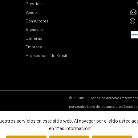
Prestige
Vender
Consultores
Agencias
Carreras
Empresa
Propiedades do Brasil
© PREDIMED. Todos los derechos reservado
personales
Libro de reclamaciones
Canal de
estros servicios en este sitio web. Al navegar por el sitio usted ac
en “Más información”.