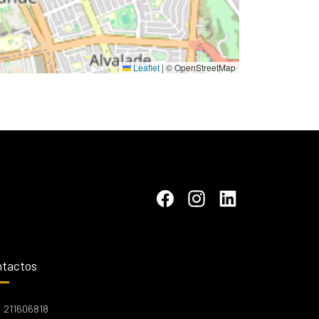
Leaflet
|
© OpenStreetMap
tactos
211606818