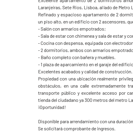
Excelente apartamento de 2 dormitorios amue
Laranjeiras, Sete Rios, Lisboa, al lado de Metro 
Refinado y espacioso apartamento de 2 dormitor
un piso alto, en un edificio con 2 ascensores, 
- Salón con armarios empotrados;
- Sala de estar con chimenea y sala de estar y c
- Cocina con despensa, equipada con electrodom
- 2 dormitorios, ambos con armarios empotrad
- Baño completo con bañera y muebles.
- 1 plaza de aparcamiento en el garaje del edificio
Excelentes acabados y calidad de construcción.
Propiedad con una ubicación realmente privileg
obstáculos, en una calle extremadamente tran
transporte público y excelente acceso por carr
tienda del ciudadano ya 300 metros del metro La
¡Oportunidad!
Disponible para arrendamiento con una duración
Se solicitará comprobante de ingresos.