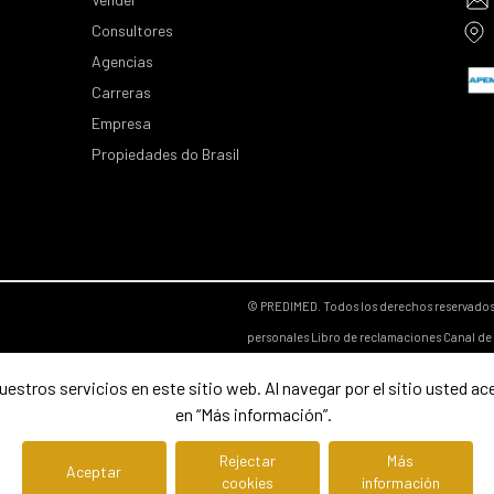
Consultores
Agencias
Carreras
Empresa
Propiedades do Brasil
© PREDIMED. Todos los derechos reservado
personales
Libro de reclamaciones
Canal de
estros servicios en este sitio web. Al navegar por el sitio usted ac
en “Más información”.
Rejectar
Más
Aceptar
cookies
información