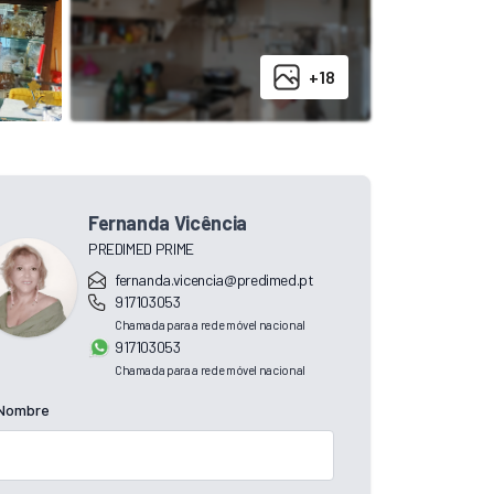
+18
Fernanda Vicência
PREDIMED PRIME
fernanda.vicencia@predimed.pt
917103053
Chamada para a rede móvel nacional
917103053
Chamada para a rede móvel nacional
Nombre