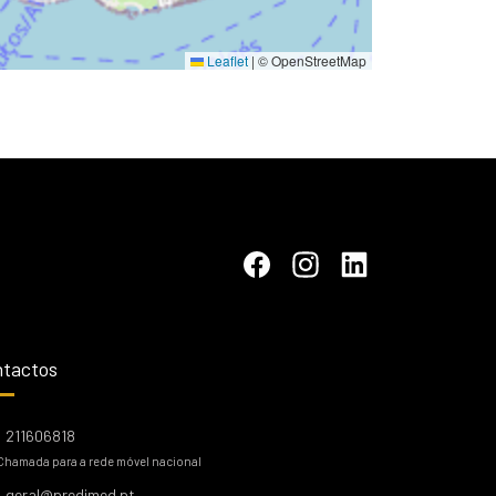
Leaflet
|
© OpenStreetMap
tactos
211606818
Chamada para a rede móvel nacional
geral@predimed.pt