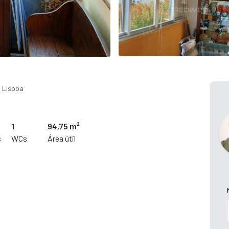
, Lisboa
1
94,75 m²
s
WCs
Área útil