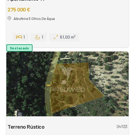
275 000 €
Albufeira E Olhos De Água
1
1
61,00 m²
Destacado
Terreno Rústico
041133