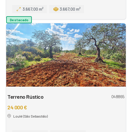
3.667,00 m²
3.667,00 m²
Destacado
Terreno Rústico
048865
24 000 €
Loulé (São Sebastião)