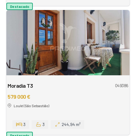
Destacado
Moradia T3
049386
579 000 €
Loulé (São Sebastião)
3
3
244,94 m²
Destacado