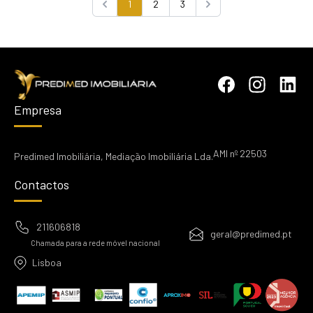
1
2
3
Previous
Next
Empresa
AMI nº 22503
Predimed Imobiliária, Mediação Imobiliária Lda.
Contactos
211606818
geral@predimed.pt
Chamada para a rede móvel nacional
Lisboa