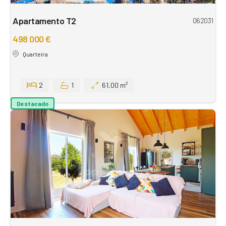
Apartamento T2
062031
498 000 €
Quarteira
2
1
61,00 m²
Destacado