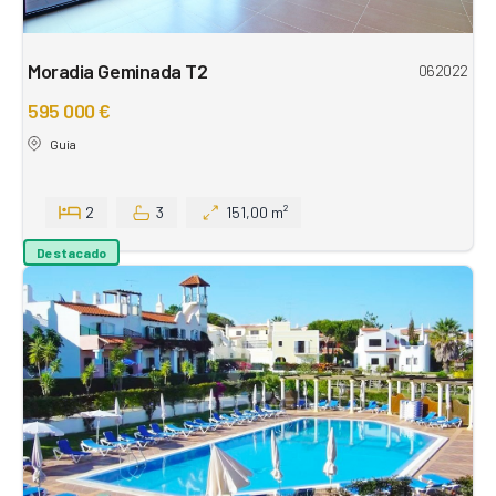
Moradia Geminada T2
062022
595 000 €
Guia
2
3
151,00 m²
Destacado