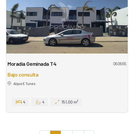
Moradia Geminada T4
060665
Bajo consulta
Algoz E Tunes
4
4
151,00 m²