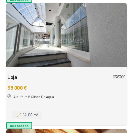
Loja
038369
38 000 €
Albufeira E Olhos De Água
14,00 m²
Destacado