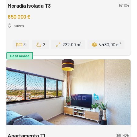
Moradia Isolada T3
061104
850 000 €
Silves
3
2
222,00 m²
6.480,00 m²
Destacado
Apartamento T1
060925