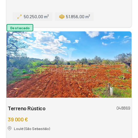
50.250,00 m²
51.856,00 m²
Destacado
Terreno Rústico
048869
39 000 €
Loulé (São Sebastião)