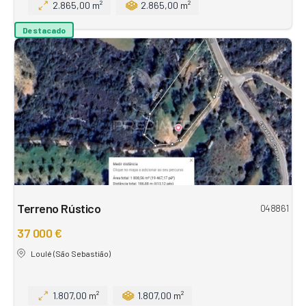
2.865,00 m²
2.865,00 m²
Destacado
Terreno Rústico
048861
37 000 €
Loulé (São Sebastião)
1.807,00 m²
1.807,00 m²