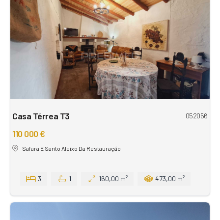
Casa Térrea T3
052056
110 000 €
Safara E Santo Aleixo Da Restauração
3
1
160,00 m²
473,00 m²