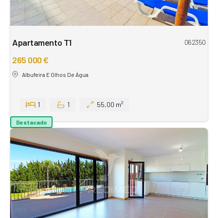
Apartamento T1
062350
265 000 €
Albufeira E Olhos De Água
1
1
55,00 m²
Destacado