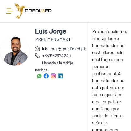
Luís Jorge
Profissionalismo,
frontalidade e
PREDIMED SMART
honestidade são
luis.jorge@predimed.pt
os 3 pilares pelo
+351962624249
qual faço o meu
Llamada a la red fija
percurso
nacional
profissional. A
honestidade que
está patente em
tudo o que faço
gera empatia e
confiança por
parte do cliente
seja ele
comprador ou