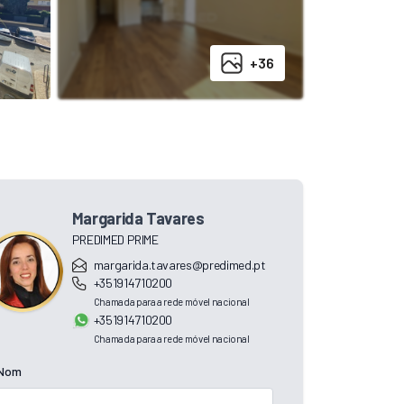
+36
Margarida Tavares
PREDIMED PRIME
margarida.tavares@predimed.pt
+351914710200
Chamada para a rede móvel nacional
+351914710200
Chamada para a rede móvel nacional
Nom