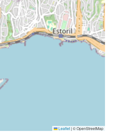
Leaflet
|
© OpenStreetMap