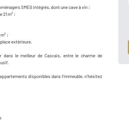
roménagers SMEG intégrés, dont une cave à vin ;
e 21 m² ;
 m² ;
 place extérieure.
r dans le meilleur de Cascais, entre le charme de
lusif.
d'appartements disponibles dans l'immeuble, n'hésitez
e