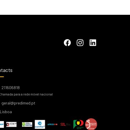
tacts
211606818
Chamada para a rede móvel nacional
geral@predimed.pt
Lisboa