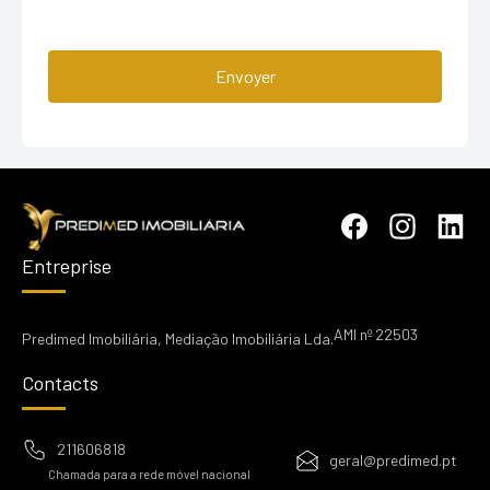
Envoyer
Entreprise
AMI nº 22503
Predimed Imobiliária, Mediação Imobiliária Lda.
Contacts
211606818
geral@predimed.pt
Chamada para a rede móvel nacional