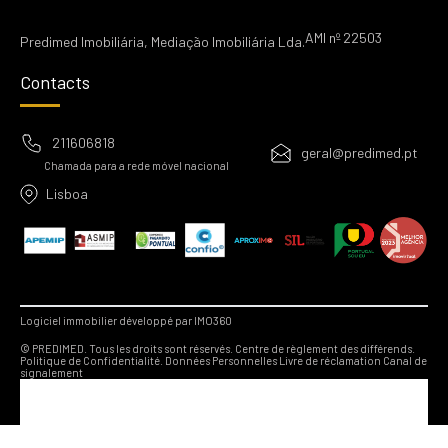
AMI nº 22503
Predimed Imobiliária, Mediação Imobiliária Lda.
Contacts
211606818
geral@predimed.pt
Chamada para a rede móvel nacional
Lisboa
Logiciel immobilier développé par IMO360
© PREDIMED. Tous les droits sont réservés.
Centre de règlement des différends.
Politique de Confidentialité.
Données Personnelles
Livre de réclamation
Canal de
signalement