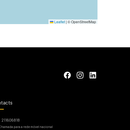
Leaflet
|
© OpenStreetMap
tacts
211606818
Chamada para a rede móvel nacional