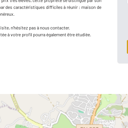
prix très élevés, cette propriété se distingue par son
r des caractéristiques difficiles à réunir : maison de
généreux.
isite, n’hésitez pas à nous contacter.
ée à votre profil pourra également être étudiée.