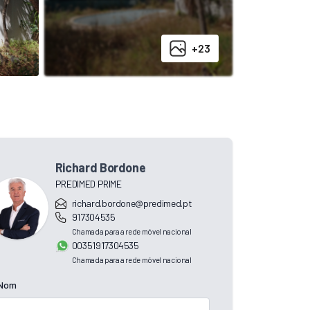
+23
Richard Bordone
PREDIMED PRIME
richard.bordone@predimed.pt
917304535
Chamada para a rede móvel nacional
00351917304535
Chamada para a rede móvel nacional
Nom