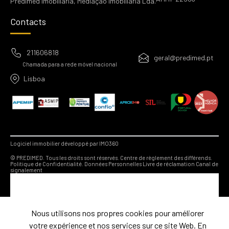
Predimed Imobiliária, Mediação Imobiliária Lda.
Contacts
211606818
geral@predimed.pt
Chamada para a rede móvel nacional
Lisboa
Logiciel immobilier développé par IMO360
© PREDIMED. Tous les droits sont réservés.
Centre de règlement des différends.
Politique de Confidentialité.
Données Personnelles
Livre de réclamation
Canal de
signalement
Nous utilisons nos propres cookies pour améliorer
votre expérience et nos services sur ce site Web. En