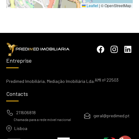
Leaflet
|
© OpenStreetMap
Entreprise
AMI nº 22503
Predimed Imobiliária, Mediação Imobiliária Lda.
Contacts
211606818
geral@predimed.pt
Chamada para a rede móvel nacional
Lisboa