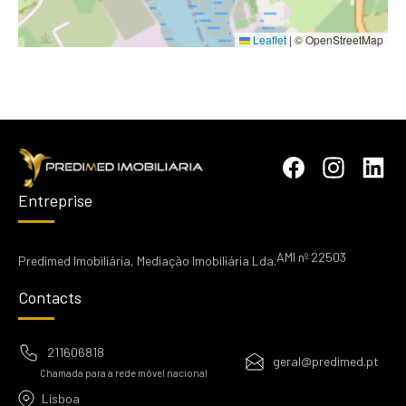
Leaflet
|
© OpenStreetMap
Entreprise
AMI nº 22503
Predimed Imobiliária, Mediação Imobiliária Lda.
Contacts
211606818
geral@predimed.pt
Chamada para a rede móvel nacional
Lisboa