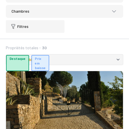
Chambres
Filtres
Propriétés totales -
30
Destaque
Prix
em
baisse