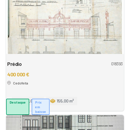
Prédio
018393
400 000 €
Cedofeita
250,00 m²
155,00 m²
Destaque
Prix
em
baisse