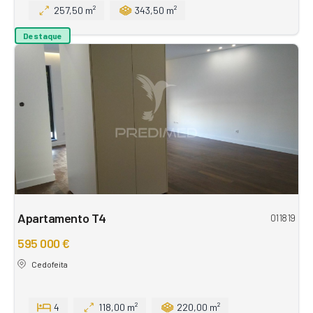
257,50 m²
343,50 m²
Destaque
Apartamento T4
011819
595 000 €
Cedofeita
4
118,00 m²
220,00 m²