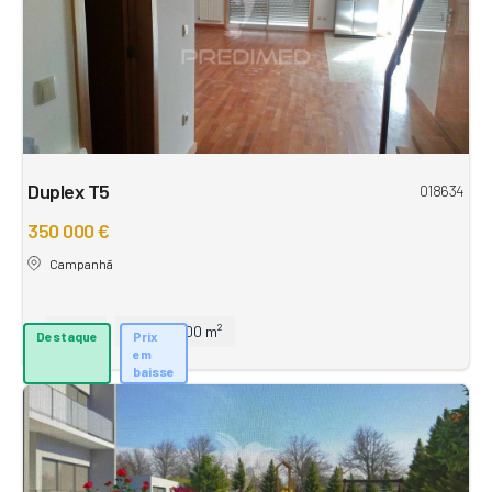
Duplex T5
018634
350 000 €
Campanhã
5
232,00 m²
Destaque
Prix
em
baisse