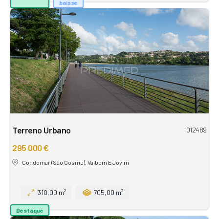
baisse
Terreno Urbano
012489
295 000 €
Gondomar (São Cosme), Valbom E Jovim
310,00 m²
705,00 m²
Destaque