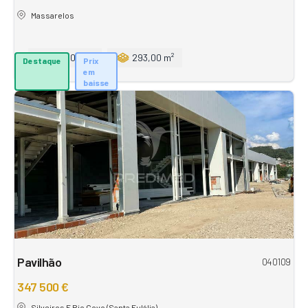
Massarelos
727,00 m²
293,00 m²
Destaque
Prix
em
baisse
Pavilhão
040109
347 500 €
Silveiros E Rio Covo (Santa Eulália)