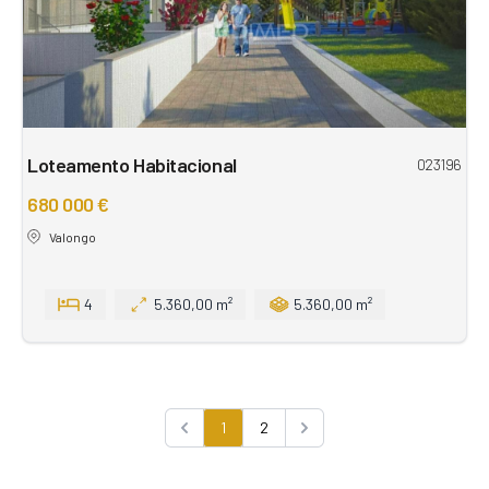
Loteamento Habitacional
023196
680 000 €
Valongo
4
5.360,00 m²
5.360,00 m²
1
2
Previous
Next