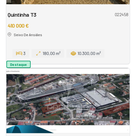
Quintinha T3
022458
410 000 €
Seixo De Ansiães
3
180,00 m²
10.300,00 m²
Destaque