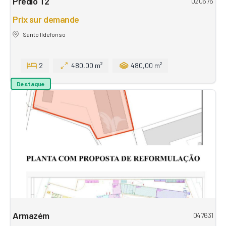
Prédio T2
020676
Prix sur demande
Santo Ildefonso
2
480,00 m²
480,00 m²
Destaque
Armazém
047631