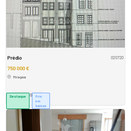
Prédio
020720
750 000 €
Miragaia
401,01 m²
Destaque
Prix
em
baisse