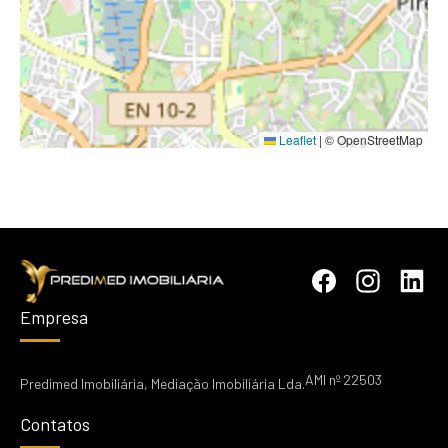
Leaflet
|
© OpenStreetMap
Empresa
AMI nº 22503
Predimed Imobiliária, Mediação Imobiliária Lda.
Contatos