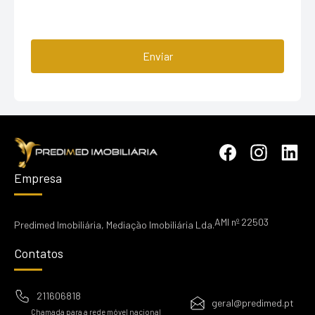
Enviar
Empresa
AMI nº 22503
Predimed Imobiliária, Mediação Imobiliária Lda.
Contatos
211606818
geral@predimed.pt
Chamada para a rede móvel nacional