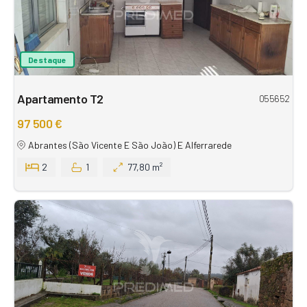
Destaque
Apartamento T2
055652
97 500 €
Abrantes (São Vicente E São João) E Alferrarede
2
1
77,80 m²