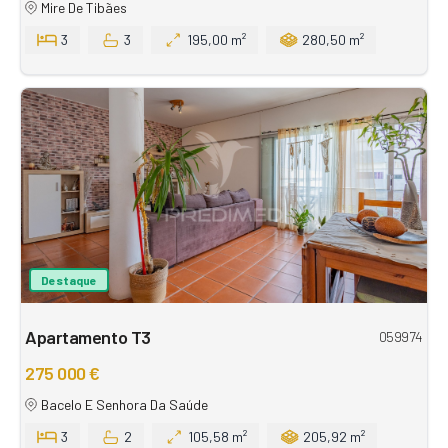
Mire De Tibães
3
3
195,00 m²
280,50 m²
Destaque
Apartamento T3
059974
275 000 €
Bacelo E Senhora Da Saúde
3
2
105,58 m²
205,92 m²