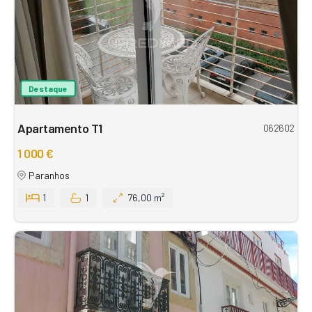
Destaque
Apartamento T1
062602
1 000 €
Paranhos
1
1
76,00 m²