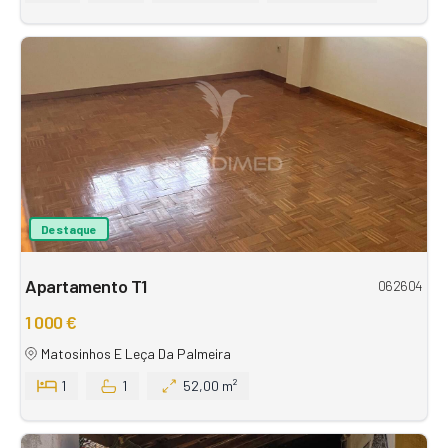
Destaque
Apartamento T1
062604
1 000 €
Matosinhos E Leça Da Palmeira
1
1
52,00 m²