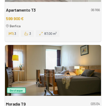
Apartamento T3
061166
599 900 €
Benfica
3
3
87,00 m²
Destaque
Moradia T9
035134