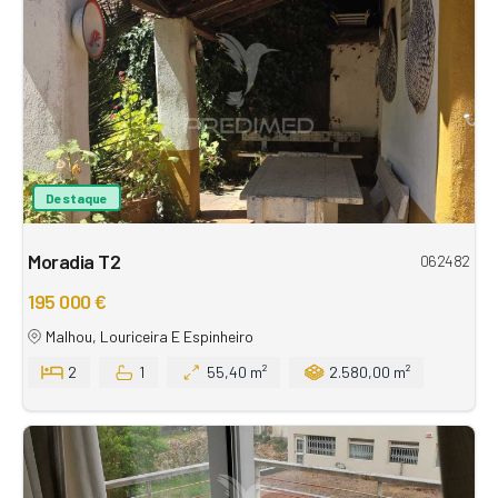
Destaque
Moradia T2
062482
195 000 €
Malhou, Louriceira E Espinheiro
2
1
55,40 m²
2.580,00 m²