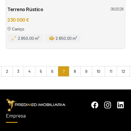
Terreno Rústico
060028
230 000 €
Caniço
2.850,00 m²
2.850,00 m²
2
3
4
5
6
7
8
9
10
11
12
vious
Empresa