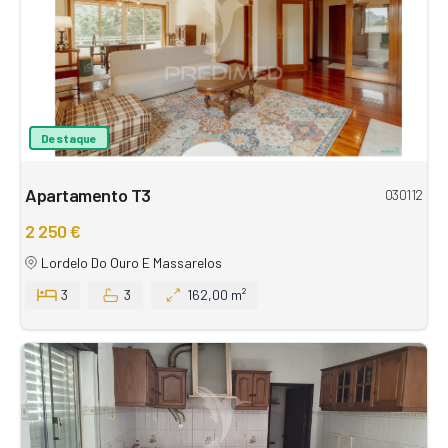
Destaque
Apartamento T3
030112
2 250 €
Lordelo Do Ouro E Massarelos
3
3
162,00 m²