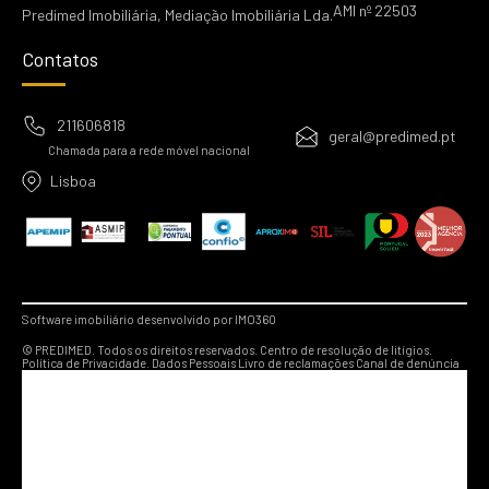
AMI nº 22503
Predimed Imobiliária, Mediação Imobiliária Lda.
Contatos
211606818
geral@predimed.pt
Chamada para a rede móvel nacional
Lisboa
Software imobiliário desenvolvido por IMO360
© PREDIMED. Todos os direitos reservados.
Centro de resolução de litígios.
Política de Privacidade.
Dados Pessoais
Livro de reclamações
Canal de denúncia