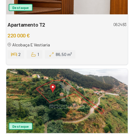
Destaque
Apartamento T2
062483
220 000 €
Alcobaça E Vestiaria
2
1
86,50 m²
Destaque