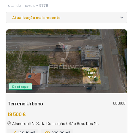
Total de imóveis -
8778
Destaque
Terreno Urbano
060160
19 500 €
Alandroal (N. S. Da Conceição), São Brás Dos M...
160,16 m²
200,20 m²