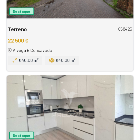
Destaque
Terreno
058425
22 500 €
Alvega E Concavada
640,00 m²
640,00 m²
Destaque