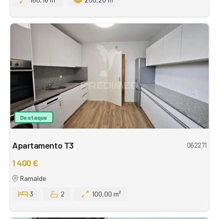
Destaque
Apartamento T3
062271
1 400 €
Ramalde
3
2
100,00 m²