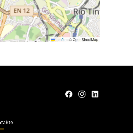
Leaflet
|
© OpenStreetMap
takte