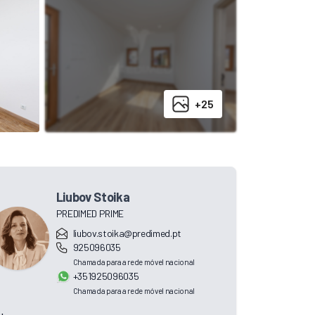
+25
Liubov Stoika
PREDIMED PRIME
liubov.stoika@predimed.pt
925096035
Chamada para a rede móvel nacional
+351925096035
Chamada para a rede móvel nacional