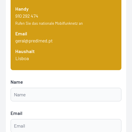
Handy
910 292 474
Rufen Sie das nationale Mobilfunknetz an
Email
geral@predimed.pt
Haushalt
Lisboa
Name
Email