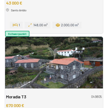
43 000 €
Santo Antão
1
148,00 m²
2.000,00 m²
Schwerpunkt
Moradia T3
049805
670 000 €