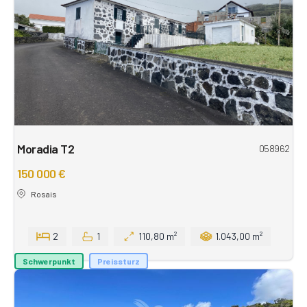
Moradia T2
058962
150 000 €
Rosais
2
1
110,80 m²
1.043,00 m²
Schwerpunkt
Preissturz