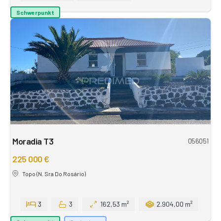
Schwerpunkt
Moradia T3
056051
225 000 €
Topo (N. Sra Do Rosário)
3
3
162,53 m²
2.904,00 m²