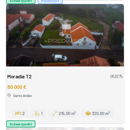
Schwerpunkt
Preissturz
Moradia T2
053275
80 000 €
Santo Antão
2
1
215,00 m²
320,00 m²
Schwerpunkt