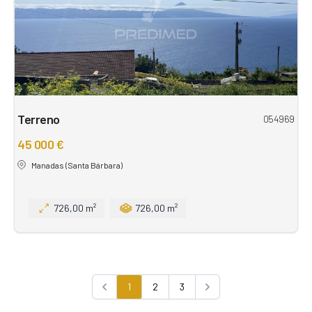
Terreno
054969
45 000 €
Manadas (Santa Bárbara)
726,00 m²
726,00 m²
1
2
3
Previous
Next