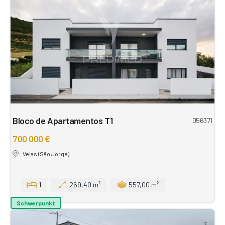
Bloco de Apartamentos T1
056371
700 000 €
Velas (São Jorge)
1
269,40 m²
557,00 m²
Schwerpunkt