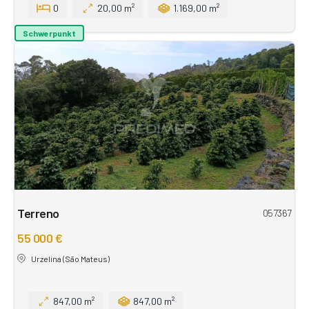
0
20,00 m²
1.169,00 m²
Schwerpunkt
Terreno
057367
55 000 €
Urzelina (São Mateus)
847,00 m²
847,00 m²