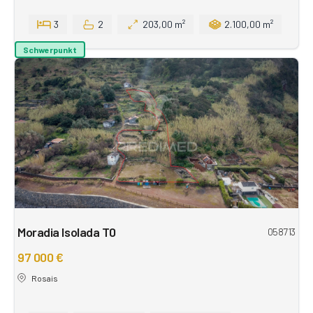
3
2
203,00 m²
2.100,00 m²
Schwerpunkt
Moradia Isolada T0
058713
97 000 €
Rosais