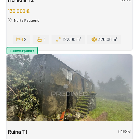
130 000 €
Norte Pequeno
2
1
122,00 m²
320,00 m²
Schwerpunkt
Ruína T1
049851