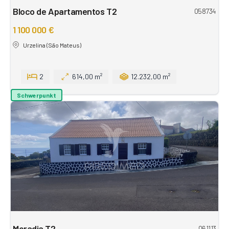
Bloco de Apartamentos T2
058734
1 100 000 €
Urzelina (São Mateus)
2
614,00 m²
12.232,00 m²
Schwerpunkt
Moradia T2
061113