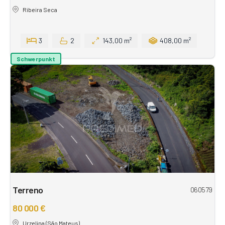
Ribeira Seca
3
2
143,00 m²
408,00 m²
Schwerpunkt
Terreno
060579
80 000 €
Urzelina (São Mateus)