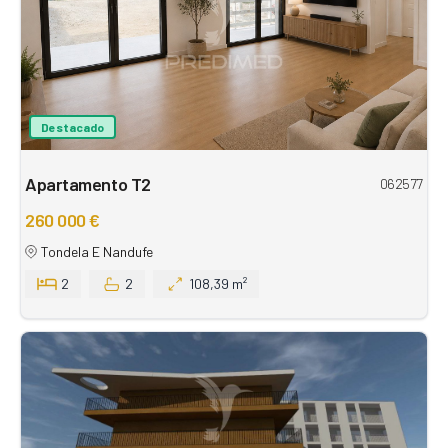
Destacado
Apartamento T2
062577
260 000 €
Tondela E Nandufe
2
2
108,39 m²