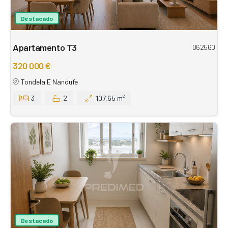
Destacado
Apartamento T3
062560
320 000 €
Tondela E Nandufe
3
2
107,65 m²
Destacado