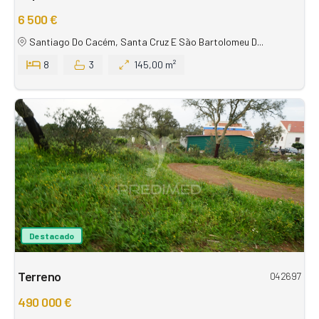
6 500 €
Santiago Do Cacém, Santa Cruz E São Bartolomeu D...
8
3
145,00 m²
Destacado
Terreno
042697
490 000 €