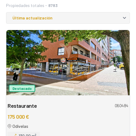
Propiedades totales -
8783
Destacado
Restaurante
060484
175 000 €
Odivelas
130,00 m²