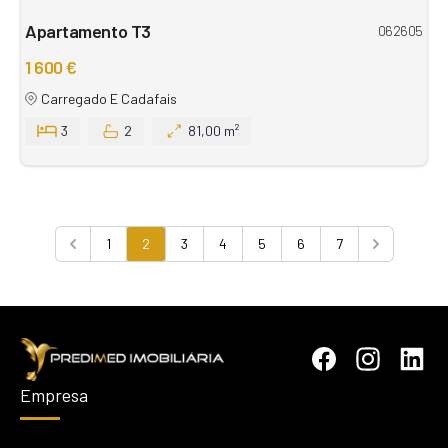
Apartamento T3
062605
1 600 €
Carregado E Cadafais
3
2
81,00 m²
1
2
3
4
5
6
7
Previous
Next
Empresa