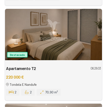
Destacado
Apartamento T2
062603
220 000 €
Tondela E Nandufe
2
2
70,90 m²