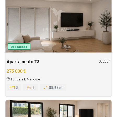
Destacado
Apartamento T3
062504
275 000 €
Tondela E Nandufe
3
2
99,68 m²