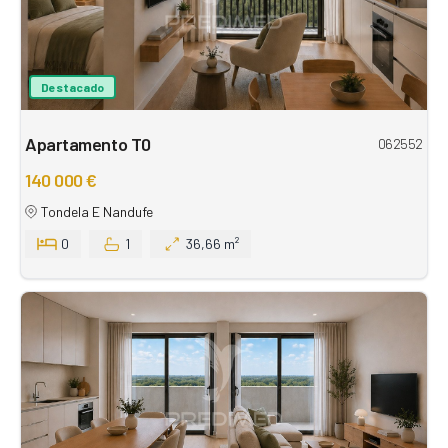
Destacado
Apartamento T0
062552
140 000 €
Tondela E Nandufe
0
1
36,66 m²