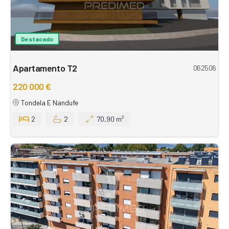
Destacado
Apartamento T2
062506
220 000 €
Tondela E Nandufe
2
2
70,90 m²