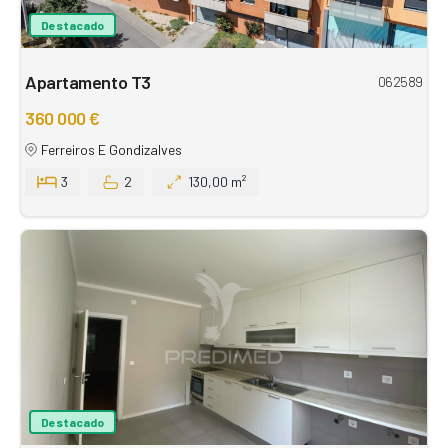
Destacado
Apartamento T3
062589
360 000 €
Ferreiros E Gondizalves
3
2
130,00 m²
Destacado