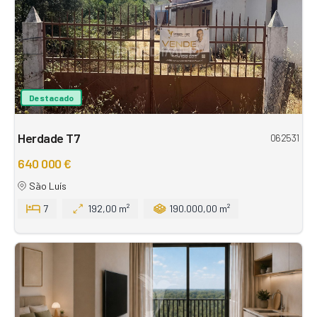
Destacado
Herdade T7
062531
640 000 €
São Luís
7
192,00 m²
190.000,00 m²