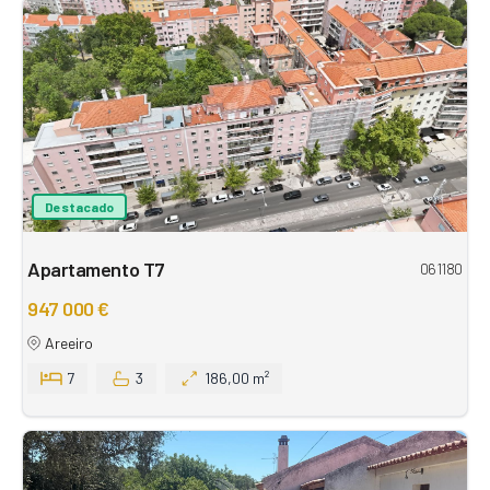
Destacado
Apartamento T7
061180
947 000 €
Areeiro
7
3
186,00 m²