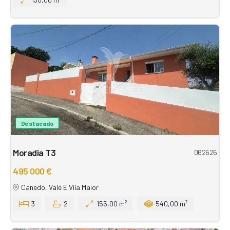
Destacado
Moradia T3
062626
495 000 €
Canedo, Vale E Vila Maior
3
2
155,00 m²
540,00 m²