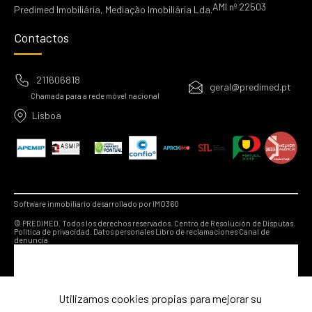
AMI nº 22503
Predimed Imobiliária, Mediação Imobiliária Lda.
Contactos
211606818
geral@predimed.pt
Chamada para a rede móvel nacional
Lisboa
Software inmobiliario desarrollado por IMO360
© PREDIMED. Todos los derechos reservados.
Centro de Resolución de Disputas.
Política de privacidad.
Datos personales
Libro de reclamaciones
Canal de
denuncia
Utilizamos cookies propias para mejorar su