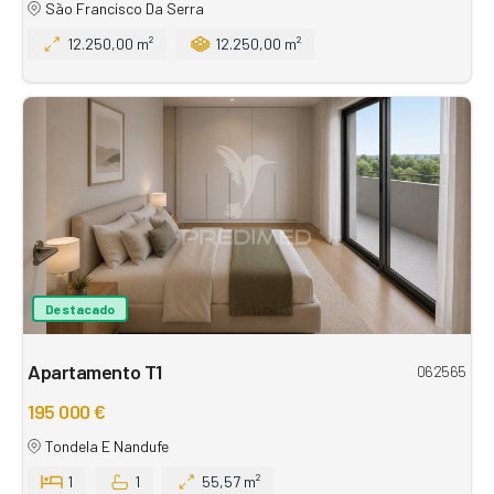
São Francisco Da Serra
12.250,00 m²
12.250,00 m²
Destacado
Apartamento T1
062565
195 000 €
Tondela E Nandufe
1
1
55,57 m²