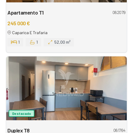
Apartamento T1
062079
245 000 €
Caparica E Trafaria
1
1
52,00 m²
Destacado
Duplex T8
061764