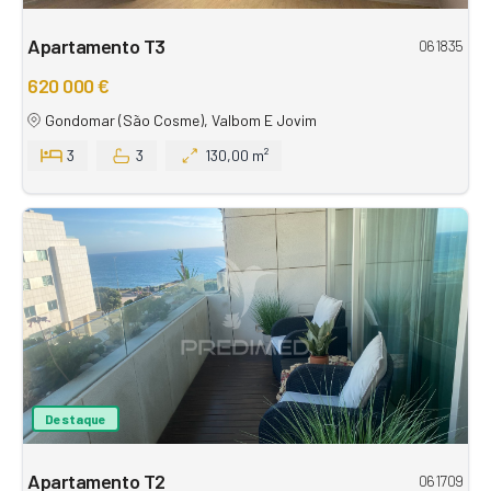
Apartamento T3
061835
620 000 €
Gondomar (São Cosme), Valbom E Jovim
3
3
130,00 m²
Destaque
Apartamento T2
061709