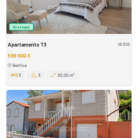
Destaque
Apartamento T3
061305
599 900 €
Benfica
3
3
92,00 m²