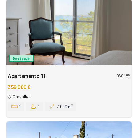
Destaque
Apartamento T1
060486
359 000 €
Carvalhal
1
1
70,00 m²