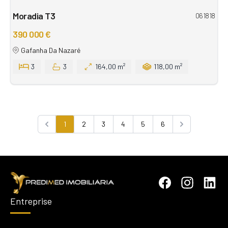
Moradia T3
061818
390 000 €
Gafanha Da Nazaré
3
3
164,00 m²
118,00 m²
1
2
3
4
5
6
Previous
Next
Entreprise