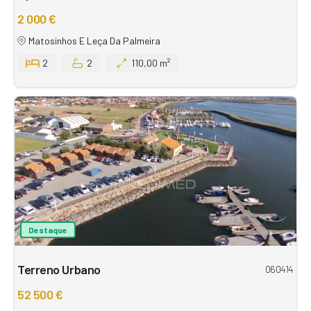
2 000 €
Matosinhos E Leça Da Palmeira
2
2
110,00 m²
Destaque
Terreno Urbano
060414
52 500 €