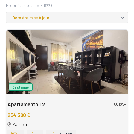
Propriétés totales -
8779
Destaque
Apartamento T2
061854
254 500 €
Palmela
2
2
72,00 m²