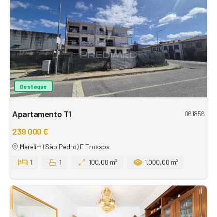
Destaque
Apartamento T1
061856
239 000 €
Merelim (São Pedro) E Frossos
1
1
100,00 m²
1.000,00 m²