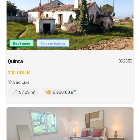
Destaque
Prix em baisse
Quinta
052535
210 000 €
São Luís
97,29 m²
5.250,00 m²