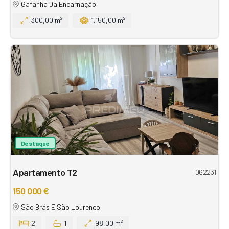
Gafanha Da Encarnação
300,00 m²
1.150,00 m²
Destaque
Apartamento T2
062231
150 000 €
São Brás E São Lourenço
2
1
98,00 m²