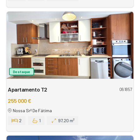
Destaque
Apartamento T2
061857
255 000 €
Nossa Srª De Fátima
2
1
97,20 m²