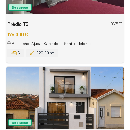
Destaque
Prédio T5
057379
175 000 €
Assunção, Ajuda, Salvador E Santo Ildefonso
5
220,00 m²
Destaque