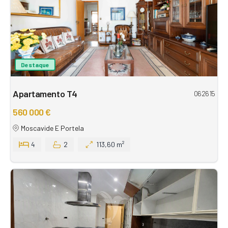
Destaque
Apartamento T4
062615
560 000 €
Moscavide E Portela
4
2
113,60 m²