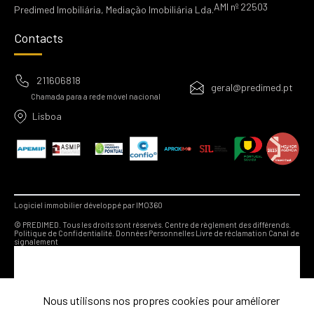
AMI nº 22503
Predimed Imobiliária, Mediação Imobiliária Lda.
Contacts
211606818
geral@predimed.pt
Chamada para a rede móvel nacional
Lisboa
Logiciel immobilier développé par IMO360
© PREDIMED. Tous les droits sont réservés.
Centre de règlement des différends.
Politique de Confidentialité.
Données Personnelles
Livre de réclamation
Canal de
signalement
Nous utilisons nos propres cookies pour améliorer