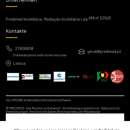
AMI nº 22503
Predimed Imobiliária, Mediação Imobiliária Lda.
Kontakte
211606818
geral@predimed.pt
Chamada para a rede móvel nacional
Lisboa
Von IMO360 entwickelte Immobiliensoftware
© PREDIMED. Alle Rechte vorbehalten.
Streitbeilegungszentrum.
Datenschutz-
Bestimmungen.
Persönliche Daten
Beschwerdebuch
Meldekanal