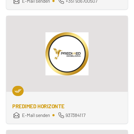
E-Mail senden
+351 936700507
PREDIMED HORIZONTE
E-Mail senden
937384117