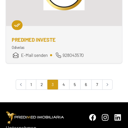
PREDIMED INVESTE
Odivelas
E-Mail senden
928043570
1
2
3
4
5
6
7
Previous
Next
Unternehmen