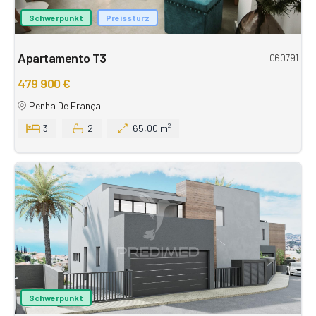
Schwerpunkt
Preissturz
Apartamento T3
060791
479 900 €
Penha De França
3
2
65,00 m²
Schwerpunkt