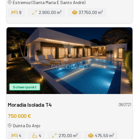
Estremoz (Santa Maria E Santo André)
9
2.900,00 m²
37.750,00 m²
Schwerpunkt
Moradia Isolada T4
060721
750 000 €
Quinta Do Anjo
4
4
270,00 m²
475,50 m²