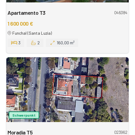
Apartamento T3
046384
1 600 000 €
Funchal (Santa Luzia)
3
2
160,00 m²
Schwerpunkt
Moradia T5
023962