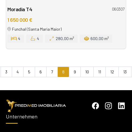
Moradia T4
060307
1 650 000 €
Funchal (Santa Maria Maior)
4
4
280,00 m²
600,00 m²
3
4
5
6
7
8
9
10
11
12
13
vious
Unternehmen