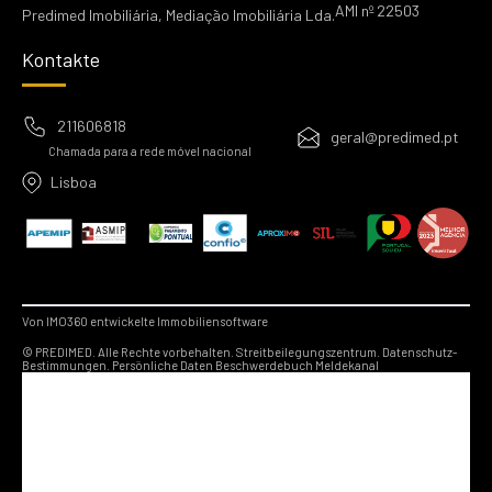
AMI nº 22503
Predimed Imobiliária, Mediação Imobiliária Lda.
Kontakte
211606818
geral@predimed.pt
Chamada para a rede móvel nacional
Lisboa
Von IMO360 entwickelte Immobiliensoftware
© PREDIMED. Alle Rechte vorbehalten.
Streitbeilegungszentrum.
Datenschutz-
Bestimmungen.
Persönliche Daten
Beschwerdebuch
Meldekanal