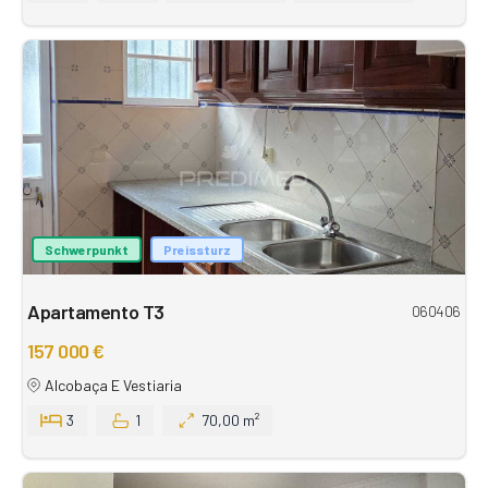
Schwerpunkt
Preissturz
Apartamento T3
060406
157 000 €
Alcobaça E Vestiaria
3
1
70,00 m²