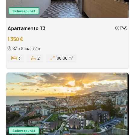
Schwerpunkt
Apartamento T3
061745
1 350 €
São Sebastião
3
2
88,00 m²
Schwerpunkt