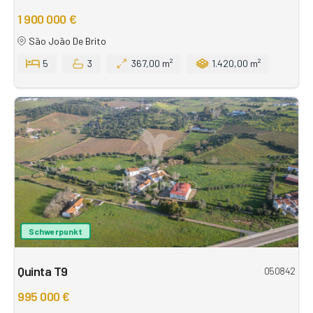
1 900 000 €
São João De Brito
5
3
367,00 m²
1.420,00 m²
Schwerpunkt
Quinta T9
050842
995 000 €