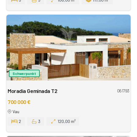
Schwerpunkt
Moradia Geminada T2
061793
700 000 €
Vau
2
3
120,00 m²