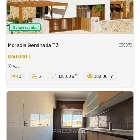
Schwerpunkt
Moradia Geminada T3
039870
840 000 €
Vau
3
3
135,00 m²
386,00 m²