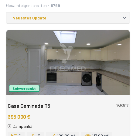
Gesamteigenschaften -
8769
Schwerpunkt
Casa Geminada T5
055307
395 000 €
Campanhã
5
3
106,00 m²
117,00 m²