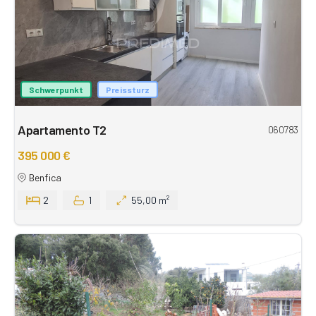
Schwerpunkt
Preissturz
Apartamento T2
060783
395 000 €
Benfica
2
1
55,00 m²