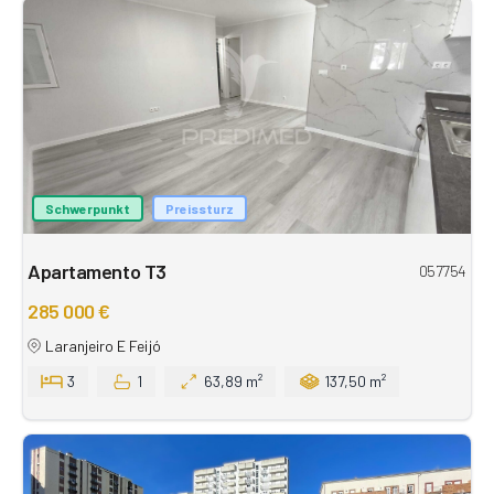
Schwerpunkt
Preissturz
Apartamento T3
057754
285 000 €
Laranjeiro E Feijó
3
1
63,89 m²
137,50 m²