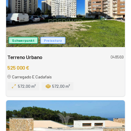
Schwerpunkt
Preissturz
Terreno Urbano
048569
525 000 €
Carregado E Cadafais
572,00 m²
572,00 m²