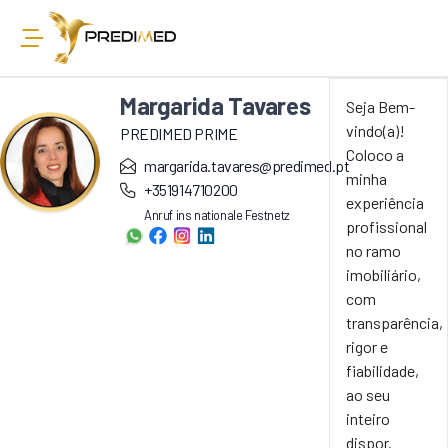
Margarida Tavares
Seja Bem-
vindo(a)!
PREDIMED PRIME
Coloco a
margarida.tavares@predimed.pt
minha
+351914710200
experiência
Anruf ins nationale Festnetz
profissional
no ramo
imobiliário,
com
transparência,
rigor e
fiabilidade,
ao seu
inteiro
dispor.