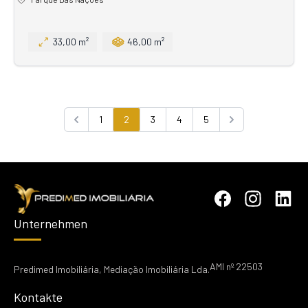
33,00 m²
46,00 m²
1
2
3
4
5
Previous
Next
Unternehmen
AMI nº 22503
Predimed Imobiliária, Mediação Imobiliária Lda.
Kontakte