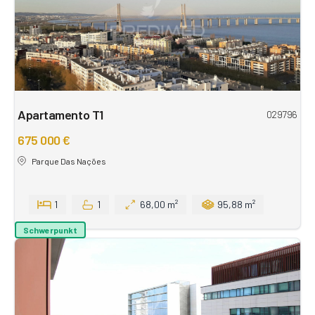
Apartamento T1
029796
675 000 €
Parque Das Nações
1
1
68,00 m²
95,88 m²
Schwerpunkt