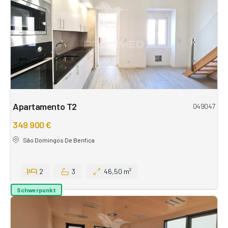
Apartamento T2
049047
349 900 €
São Domingos De Benfica
2
3
46,50 m²
Schwerpunkt