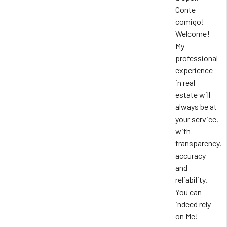
Conte
comigo!
Welcome!
My
professional
experience
in real
estate will
always be at
your service,
with
transparency,
accuracy
and
reliability.
You can
indeed rely
on Me!