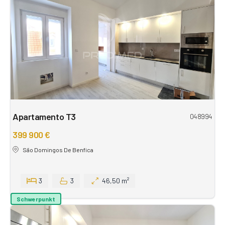
Apartamento T3
048994
399 900 €
São Domingos De Benfica
3
3
46,50 m²
Schwerpunkt