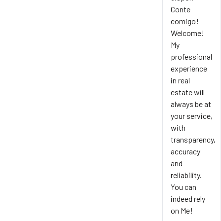
Conte
comigo!
Welcome!
My
professional
experience
in real
estate will
always be at
your service,
with
transparency,
accuracy
and
reliability.
You can
indeed rely
on Me!