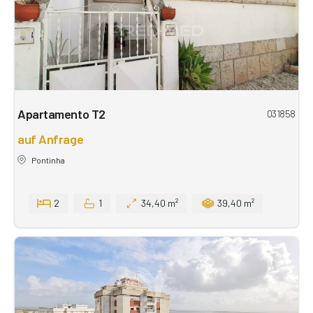
Apartamento T2
031858
auf Anfrage
Pontinha
2
1
34,40 m²
39,40 m²