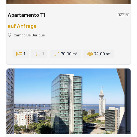
Apartamento T1
022151
auf Anfrage
Campo De Ourique
1
1
70,00 m²
74,00 m²