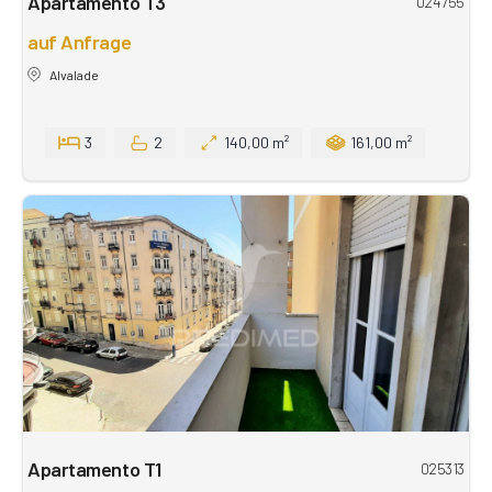
Apartamento T3
024755
auf Anfrage
Alvalade
3
2
140,00 m²
161,00 m²
Apartamento T1
025313