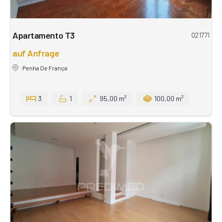
Apartamento T3
021771
auf Anfrage
Penha De França
3
1
95,00 m²
100,00 m²