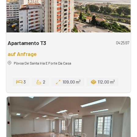
Apartamento T3
042597
auf Anfrage
Póvoa De Santa Iria E Forte Da Casa
3
2
109,00 m²
112,00 m²