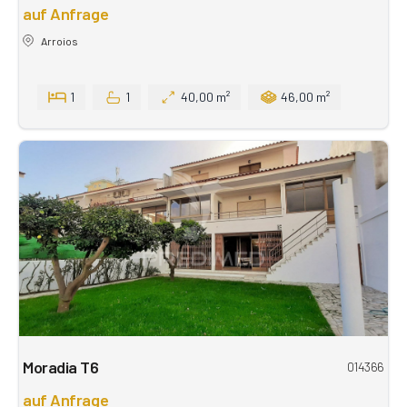
auf Anfrage
Arroios
1
1
40,00 m²
46,00 m²
Moradia T6
014366
auf Anfrage