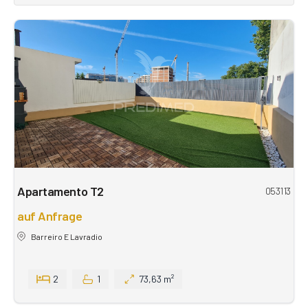
Apartamento T2
053113
auf Anfrage
Barreiro E Lavradio
2
1
73,63 m²