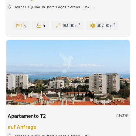
Oeiras E S.julião Da Barra, Paço De Arcos E Caxi...
6
4
183,00 m²
307,00 m²
Apartamento T2
014379
auf Anfrage
Oeiras E S.julião Da Barra, Paço De Arcos E Caxi...