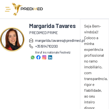
Margarida Tavares
Seja Bem-
vindo(a)!
PREDIMED PRIME
Coloco a
margarida.tavares@predimed.pt
minha
+351914710200
experiência
Anruf ins nationale Festnetz
profissional
no ramo
imobiliário,
com
transparência,
rigor e
fiabilidade,
ao seu
inteiro
dispor.