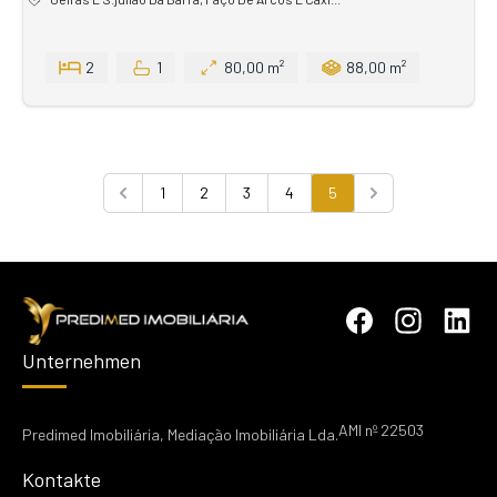
2
1
80,00 m²
88,00 m²
1
2
3
4
5
Previous
Next
Unternehmen
AMI nº 22503
Predimed Imobiliária, Mediação Imobiliária Lda.
Kontakte