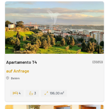
Apartamento T4
036859
auf Anfrage
Belém
4
3
196,00 m²