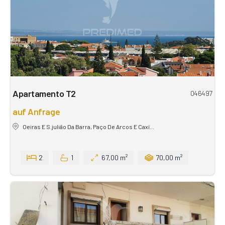
Apartamento T2
046497
auf Anfrage
Oeiras E S.julião Da Barra, Paço De Arcos E Caxi...
2
1
67,00 m²
70,00 m²