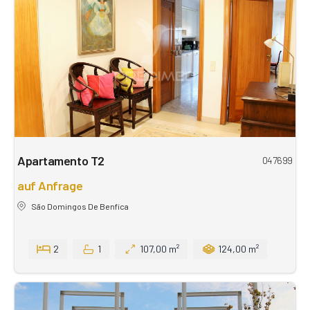
Apartamento T2
047699
auf Anfrage
São Domingos De Benfica
2
1
107,00 m²
124,00 m²